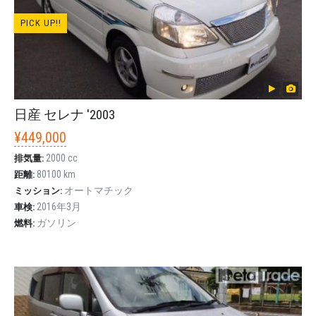
PICK UP!!
日産 セレナ '2003
¥449,000
2000 cc
排気量:
80100 km
距離:
オートマチック
ミッション:
2016年3月
車検:
ガソリン
燃料: