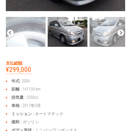
支払総額:
¥299,000
年式:
2004
距離 :
141100 km
排気量 :
2000cc
車検 :
2017年9月
ミッション :
オートマチック
燃料 :
ガソリン
ボディ形状 :
ミニバン/ワンボックス