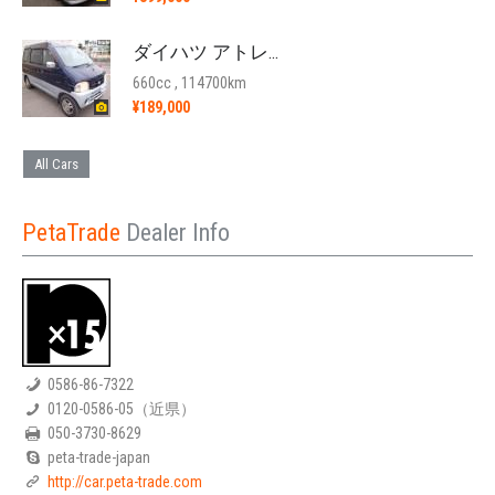
ダイハツ アトレーワゴン '1999
660cc , 114700km
¥189,000
All Cars
PetaTrade
Dealer Info
0586-86-7322
0120-0586-05（近県）
050-3730-8629
peta-trade-japan
http://car.peta-trade.com