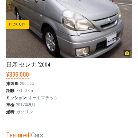
PICK UP!!
日産 セレナ '2004
¥399,000
2000 cc
排気量:
77100 km
距離:
オートマチック
ミッション:
2017年9月
車検:
ガソリン
燃料:
Featured
Cars