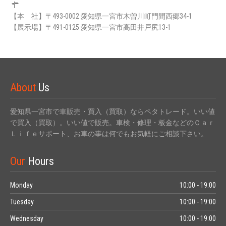
【本 社】〒493-0002 愛知県一宮市木曽川町門間西郷34-1
【展示場】〒491-0125 愛知県一宮市高田井戸尻13-1
About
Us
愛知県一宮市で車販売・買入（買取）ならペタトレード。いい値
で買入（買取）。いい値で販売。車検・修理・板金などのＣａｒ
Ｌｉｆｅサポート、お車の事は何でもお気軽にご相談下さい。
Our
Hours
Monday
10:00 - 19:00
Tuesday
10:00 - 19:00
Wednesday
10:00 - 19:00