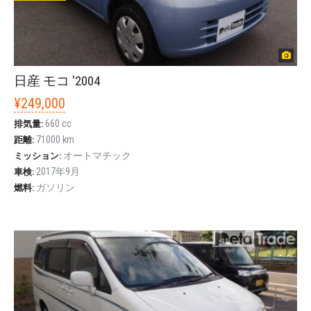
日産 モコ '2004
¥249,000
660 cc
排気量:
71000 km
距離:
オートマチック
ミッション:
2017年9月
車検:
ガソリン
燃料: